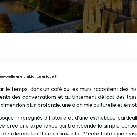
rée-t-elle une ambiance unique ?
ar le temps, dans un café où les murs racontent des hi
s des conversations et au tintement délicat des tasses.
 dimension plus profonde, une alchimie culturelle et émot
époque, imprégnés d’histoire et d’une esthétique particuli
live crée une expérience qui transcende la simple cons
s aborderons les thèmes suivants : **café historique mus