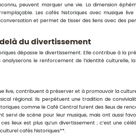
inconnu, peuvent marquer une vie. La dimension éphém
emplaçable. Les cafés historiques avec musique live s
 la conversation et permet de tisser des liens avec des
u-delà du divertissement
riques dépasse le divertissement. Elle contribue à la prés
analyserons le renforcement de l’identité culturelle, la 
live, contribuent à préserver et à promouvoir la culture l
sical régional. Ils perpétuent une tradition de convivial
 historiques comme le Café Central furent des lieux de ren
 servi de scène pour leur musique, mais ont aussi favor
dans ces lieux est plus qu’un divertissement ; c’est une 
 culturel cafés historiques**.