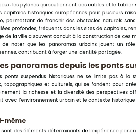
aux, les pylônes qui soutiennent ces câbles et le tablier 
 capitales historiques européennes pour plusieurs raison
, permettant de franchir des obstacles naturels sans e
llées profondes, fréquents dans les sites de capitales, r
tige de la ville a souvent conduit à la construction de c
ant de noter que les panoramas urbains jouent un rôle 
ennes, contribuant à forger une identité partagée.
 des panoramas depuis les ponts s
 ponts suspendus historiques ne se limite pas à la st
 topographiques et culturels, qui se fondent pour crée
ment la richesse et la diversité des perspectives offe
it avec l’environnement urbain et le contexte historiqu
lui-même
 sont des éléments déterminants de l’expérience panorami