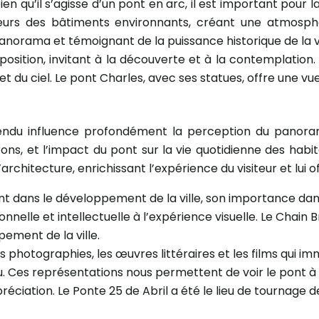
n qu’il s’agisse d’un pont en arc, il est important pour la
couleurs des bâtiments environnants, créant une atmo
panorama et témoignant de la puissance historique de la v
mposition, invitant à la découverte et à la contemplation
t du ciel. Le pont Charles, avec ses statues, offre une vu
ndu influence profondément la perception du panorama qu
rons, et l’impact du pont sur la vie quotidienne des hab
architecture, enrichissant l’expérience du visiteur et lui
nt dans le développement de la ville, son importance dan
nelle et intellectuelle à l’expérience visuelle. Le Chain 
pement de la ville.
es photographies, les œuvres littéraires et les films qui i
. Ces représentations nous permettent de voir le pont à t
ciation. Le Ponte 25 de Abril a été le lieu de tournage 