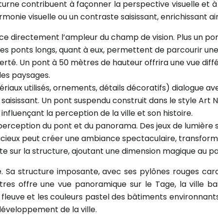
turne contribuent à façonner la perspective visuelle et 
onie visuelle ou un contraste saisissant, enrichissant ai
nce directement l’ampleur du champ de vision. Plus un pon
. Les ponts longs, quant à eux, permettent de parcourir un
erté. Un pont à 50 mètres de hauteur offrira une vue dif
les paysages.
riaux utilisés, ornements, détails décoratifs) dialogue a
e saisissant. Un pont suspendu construit dans le style A
fluençant la perception de la ville et son histoire.
perception du pont et du panorama. Des jeux de lumière su
acieux peut créer une ambiance spectaculaire, transforman
reflète sur la structure, ajoutant une dimension magique au
. Sa structure imposante, avec ses pylônes rouges cara
tres offre une vue panoramique sur le Tage, la ville bas
 fleuve et les couleurs pastel des bâtiments environnants,
éveloppement de la ville.