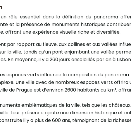
n
un rôle essentiel dans la définition du panorama offer
ante et la présence de monuments historiques contribue
offrant une expérience visuelle riche et diversifiée.
 par rapport au fleuve, aux collines et aux vallées infl
 sur la ville, tandis qu’un pont enjambant une vallée per
s. En moyenne, il y a 260 jours ensoleillés par an à Lisbon
es espaces verts influence la composition du panorama. Un
lexe. Une ville avec de nombreux espaces verts offrira un
ville de Prague est d’environ 2600 habitants au km², offr
uments emblématiques de la ville, tels que les châteaux, 
ville. Leur présence ajoute une dimension historique et cult
struite il y a plus de 600 ans, témoignant de la richesse h