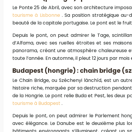
Le Ponte 25 de Abril, avec son architecture impos
tourisme à Lisbonne
. Sa position stratégique au-
beauté de la capitale portugaise. Le pont est le frui
Depuis le pont, on peut admirer le Tage, scintillan
d’Alfama, avec ses ruelles étroites et ses maisons
panorama, créant une atmosphère chaleureuse et a
toute l’année. En automne, il pleut 12 jours par mois
Budapest (hongrie) : chain bridge (s
Le Chain Bridge, ou Széchenyi lánchíd, est un au
histoire riche, marquée par sa destruction pendant 
de la Hongrie. Le pont relie Buda et Pest, les deux p
tourisme à Budapest
.
Depuis le pont, on peut admirer le Parlement hongr
avec élégance. Le Danube est le deuxième plus long 
bâtiments environnants s’illuminent, créant un s