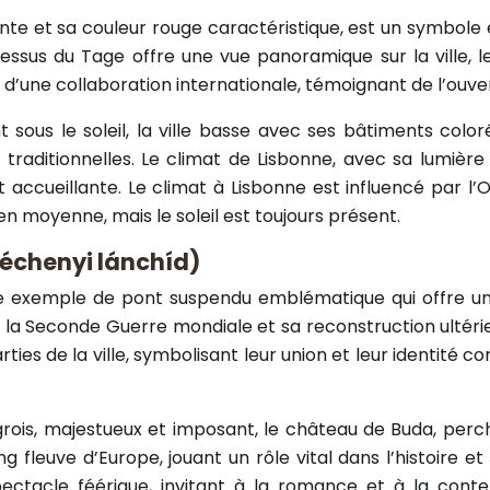
ante et sa couleur rouge caractéristique, est un symbol
dessus du Tage offre une vue panoramique sur la ville, l
t d’une collaboration internationale, témoignant de l’ouve
t sous le soleil, la ville basse avec ses bâtiments coloré
 traditionnelles. Le climat de Lisbonne, avec sa lumière
ccueillante. Le climat à Lisbonne est influencé par l’
 en moyenne, mais le soleil est toujours présent.
zéchenyi lánchíd)
tre exemple de pont suspendu emblématique qui offre un
la Seconde Guerre mondiale et sa reconstruction ultérieur
arties de la ville, symbolisant leur union et leur identit
ois, majestueux et imposant, le château de Buda, perché s
fleuve d’Europe, jouant un rôle vital dans l’histoire et l
pectacle féérique, invitant à la romance et à la conte