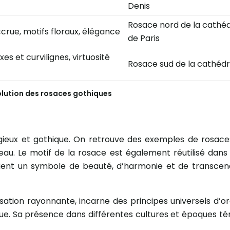
Denis
Rosace nord de la cath
rue, motifs floraux, élégance
de Paris
es et curvilignes, virtuosité
Rosace sud de la cathéd
olution des rosaces gothiques
igieux et gothique. On retrouve des exemples de rosac
uveau. Le motif de la rosace est également réutilisé dan
vient un symbole de beauté, d’harmonie et de transcenda
ation rayonnante, incarne des principes universels d’ord
e. Sa présence dans différentes cultures et époques tém