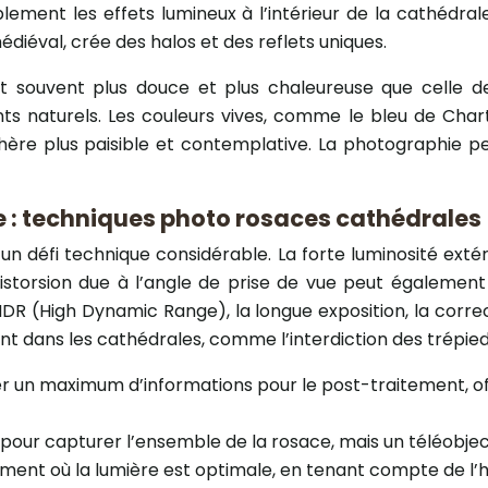
lement les effets lumineux à l’intérieur de la cathédral
édiéval, crée des halos et des reflets uniques.
 est souvent plus douce et plus chaleureuse que celle 
ments naturels. Les couleurs vives, comme le bleu de Char
hère plus paisible et contemplative. La photographie 
e : techniques photo rosaces cathédrales
 défi technique considérable. La forte luminosité extérie
 distorsion due à l’angle de prise de vue peut égaleme
 HDR (High Dynamic Range), la longue exposition, la correct
nt dans les cathédrales, comme l’interdiction des trépied
r un maximum d’informations pour le post-traitement, off
our capturer l’ensemble de la rosace, mais un téléobjectif
ment où la lumière est optimale, en tenant compte de l’h