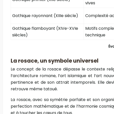
vives
Gothique rayonnant (XIIIe siècle)
Complexité acc
Gothique flamboyant (XIVe-XVIe
Motifs complex
siècles)
technique
Év
La rosace, un symbole universel
Le concept de la rosace dépasse le contexte rel
l’architecture romane, l’art islamique et l’art no
pertinence et de son attrait intemporels. Elle de
retrouve même tatoué.
La rosace, avec sa symétrie parfaite et son organis
perfection mathématique et de l’harmonie cosmiqu
et à toucher les cœurs de tous.